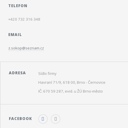
TELEFON
+420 732 316 348
EMAIL
z.sokop@seznam.cz
ADRESA
Sídlo firmy
Havraní 71/9, 618 00, Brno - Černovice
IČ: 670 59 287, evid. u ŽÚ Brno-město
FACEBOOK