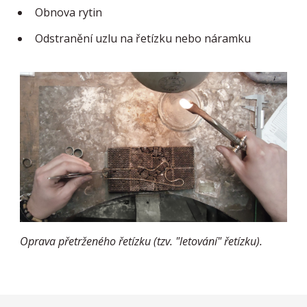
Obnova rytin
Odstranění uzlu na řetízku nebo náramku
Oprava přetrženého řetízku (
tzv. "letování" řetízku
).