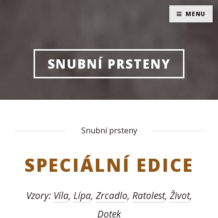
MENU
SNUBNÍ PRSTENY
Snubní prsteny
SPECIÁLNÍ EDICE
Vzory:
Víla
,
Lípa
,
Zrcadlo
,
Ratolest
,
Život
,
Dotek