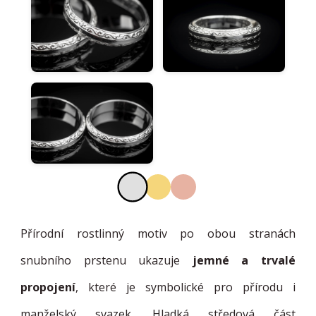
Přírodní rostlinný motiv po obou stranách
snubního prstenu ukazuje
jemné a trvalé
propojení
, které je symbolické pro přírodu i
manželský svazek. Hladká středová část