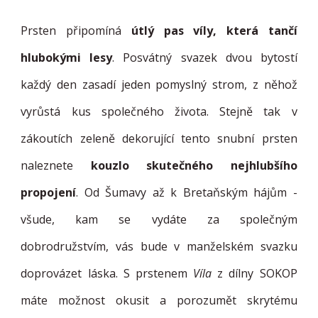
Prsten připomíná
útlý pas víly, která tančí
hlubokými lesy
. Posvátný svazek dvou bytostí
každý den zasadí jeden pomyslný strom, z něhož
vyrůstá kus společného života. Stejně tak v
zákoutích zeleně dekorující tento snubní prsten
naleznete
kouzlo skutečného nejhlubšího
propojení
. Od Šumavy až k Bretaňským hájům -
všude, kam se vydáte za společným
dobrodružstvím, vás bude v manželském svazku
doprovázet láska. S prstenem
Víla
z dílny SOKOP
máte možnost okusit a porozumět skrytému