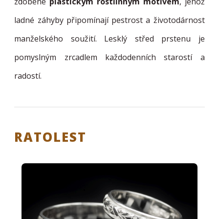
zdobené
plastickým rostlinným motivem
, jehož
ladné záhyby připomínají pestrost a životodárnost
manželského soužití. Lesklý střed prstenu je
pomyslným zrcadlem každodenních starostí a
radostí.
RATOLEST