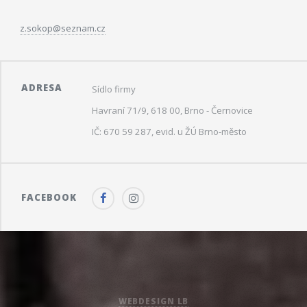
z.sokop@seznam.cz
ADRESA
Sídlo firmy
Havraní 71/9, 618 00, Brno - Černovice
IČ: 670 59 287, evid. u ŽÚ Brno-město
FACEBOOK
WEBDESIGN LB